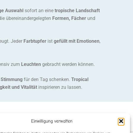
ige Auswahl
sofort an eine
tropische Landschaft
 die übereinandergelegten
Formen, Fächer
und
eugt. Jeder
Farbtupfer
ist
gefüllt mit Emotionen
,
ensiv zum
Leuchten
gebracht werden können.
e Stimmung
für den Tag schenken.
Tropical
keit und Vitalität
inspirieren zu lassen.
Einwilligung verwalten