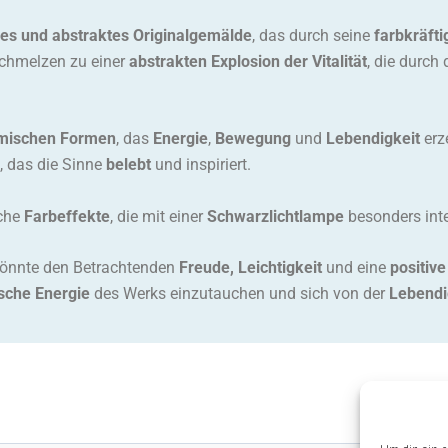
ges und abstraktes Originalgemälde
, das durch seine
farbkräft
chmelzen zu einer
abstrakten Explosion der Vitalität
, die durch
mischen Formen
, das
Energie
,
Bewegung
und
Lebendigkeit
erz
, das die Sinne
belebt
und inspiriert.
iche
Farbeffekte
, die mit einer
Schwarzlichtlampe
besonders int
könnte den Betrachtenden
Freude, Leichtigkeit
und eine
positiv
sche Energie
des Werks einzutauchen und sich von der
Lebendig