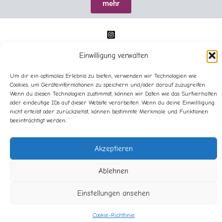
mehr
Einwilligung verwalten
Um dir ein optimales Erlebnis zu bieten, verwenden wir Technologien wie
Cookies, um Geräteinformationen zu speichern und/oder darauf zuzugreifen.
Wenn du diesen Technologien zustimmst, können wir Daten wie das Surfverhalten
Impressum
oder eindeutige IDs auf dieser Website verarbeiten. Wenn du deine Einwillligung
nicht erteilst oder zurückziehst, können bestimmte Merkmale und Funktionen
Datenschutz
beeinträchtigt werden.
Cookie-Richtlinie (EU)
Akzeptieren
Ablehnen
Copyright © 2025 Sandra Lederer - sanslart - Alle Rechte
vorbehalten.
Einstellungen ansehen
Cookie-Richtlinie