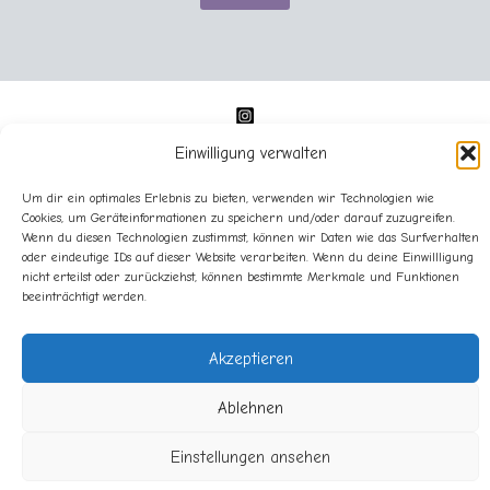
Einwilligung verwalten
Um dir ein optimales Erlebnis zu bieten, verwenden wir Technologien wie
Cookies, um Geräteinformationen zu speichern und/oder darauf zuzugreifen.
Wenn du diesen Technologien zustimmst, können wir Daten wie das Surfverhalten
oder eindeutige IDs auf dieser Website verarbeiten. Wenn du deine Einwillligung
Impressum
nicht erteilst oder zurückziehst, können bestimmte Merkmale und Funktionen
Datenschutz
beeinträchtigt werden.
Cookie-Richtlinie (EU)
Akzeptieren
Ablehnen
Copyright © 2025 Sandra Lederer - sanslart - Alle Rechte
Einstellungen ansehen
vorbehalten.