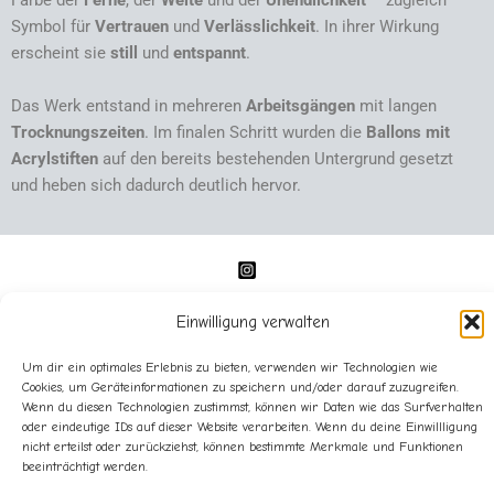
Farbe der
Ferne
, der
Weite
und der
Unendlichkeit
– zugleich
Symbol für
Vertrauen
und
Verlässlichkeit
. In ihrer Wirkung
erscheint sie
still
und
entspannt
.
Das Werk entstand in mehreren
Arbeitsgängen
mit langen
Trocknungszeiten
. Im finalen Schritt wurden die
Ballons mit
Acrylstiften
auf den bereits bestehenden Untergrund gesetzt
und heben sich dadurch deutlich hervor.
Einwilligung verwalten
Um dir ein optimales Erlebnis zu bieten, verwenden wir Technologien wie
Cookies, um Geräteinformationen zu speichern und/oder darauf zuzugreifen.
Wenn du diesen Technologien zustimmst, können wir Daten wie das Surfverhalten
Impressum
oder eindeutige IDs auf dieser Website verarbeiten. Wenn du deine Einwillligung
Datenschutz
nicht erteilst oder zurückziehst, können bestimmte Merkmale und Funktionen
beeinträchtigt werden.
Cookie-Richtlinie (EU)