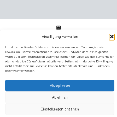
Einwilligung verwalten
Um dir ein optimales Erlebnis zu bieten, verwenden wir Technologien wie
Cookies, um Geräteinformationen zu speichern und/oder darauf zuzugreifen.
Wenn du diesen Technologien zustimmst, können wir Daten wie das Surfverhalten
oder eindeutige IDs auf dieser Website verarbeiten. Wenn du deine Einwillligung
Impressum
nicht erteilst oder zurückziehst, können bestimmte Merkmale und Funktionen
Datenschutz
beeinträchtigt werden.
Cookie-Richtlinie (EU)
Akzeptieren
Ablehnen
Copyright © 2025 Sandra Lederer - sanslart - Alle Rechte
Einstellungen ansehen
vorbehalten.