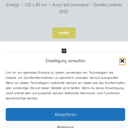
Energy – 120 x 80 cm – Acryl auf Leinwand – Sandra Lederer
2023
mehr
Einwilligung verwalten
Um dir ein optimales Erlebnis zu bieten, verwenden wir Technologien wie
Cookies, um Geräteinformationen zu speichern und/oder darauf zuzugreifen.
Wenn du diesen Technologien zustimmst, können wir Daten wie das Surfverhalten
oder eindeutige IDs auf dieser Website verarbeiten. Wenn du deine Einwillligung
Impressum
nicht erteilst oder zurückziehst, können bestimmte Merkmale und Funktionen
Datenschutz
beeinträchtigt werden.
Cookie-Richtlinie (EU)
Akzeptieren
Ablehnen