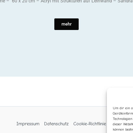
e – 60 x 20 cm – Acryl mit Strukturen auf Leinwand – Sandr
mehr
Um dir ein o
Geräteinform
Technologien
Impressum
Datenschutz
Cookie-Richtlinie (EU)
dieser Websit
können besti