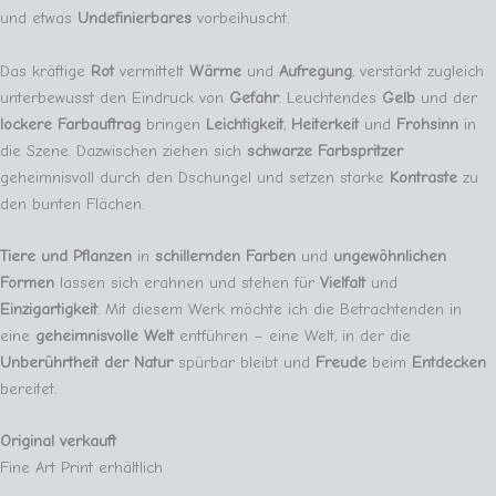
und etwas
Undefinierbares
vorbeihuscht.
Das kräftige
Rot
vermittelt
Wärme
und
Aufregung
, verstärkt zugleich
unterbewusst den Eindruck von
Gefahr
. Leuchtendes
Gelb
und der
lockere Farbauftrag
bringen
Leichtigkeit
,
Heiterkeit
und
Frohsinn
in
die Szene. Dazwischen ziehen sich
schwarze Farbspritzer
geheimnisvoll durch den Dschungel und setzen starke
Kontraste
zu
den bunten Flächen.
Tiere und Pflanzen
in
schillernden Farben
und
ungewöhnlichen
Formen
lassen sich erahnen und stehen für
Vielfalt
und
Einzigartigkeit
. Mit diesem Werk möchte ich die Betrachtenden in
eine
geheimnisvolle Welt
entführen – eine Welt, in der die
Unberührtheit der Natur
spürbar bleibt und
Freude
beim
Entdecken
bereitet.
Original verkauft
Fine Art Print erhältlich