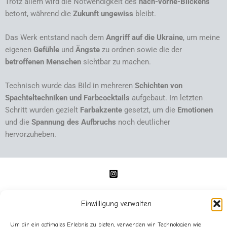
Trotz allem wird die Notwendigkeit des
nach-vorne-Blickens
betont, während die
Zukunft ungewiss
bleibt.
Das Werk entstand nach dem
Angriff auf die Ukraine
, um meine
eigenen
Gefühle
und
Ängste
zu ordnen sowie die der
betroffenen Menschen
sichtbar zu machen.
Technisch wurde das Bild in mehreren
Schichten von
Spachteltechniken und Farbcocktails
aufgebaut. Im letzten
Schritt wurden gezielt
Farbakzente
gesetzt, um die
Emotionen
und die
Spannung des Aufbruchs
noch deutlicher
hervorzuheben.
Einwilligung verwalten
Um dir ein optimales Erlebnis zu bieten, verwenden wir Technologien wie