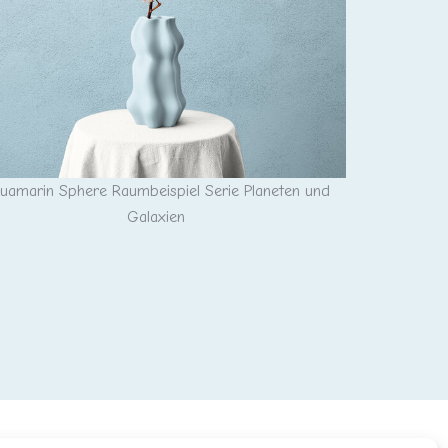
Aquamarin S
uamarin Sphere Raumbeispiel Serie Planeten und
Galaxien