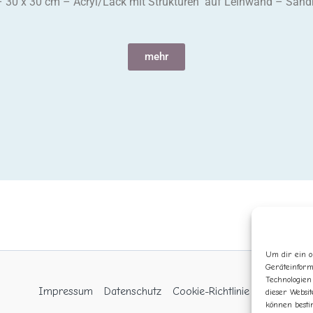
 – 30 x 30 cm – Acryl/Lack mit Strukturen auf Leinwand – Sand
mehr
Um dir ein o
Geräteinform
Technologien
Impressum
Datenschutz
Cookie-Richtlinie (EU)
dieser Websit
können besti