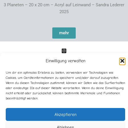
3 Planeten – 20 x 20 cm – Acryl auf Leinwand – Sandra Lederer
2025
mehr
Einwilligung verwalten
Um dir ein optimales Erlebnis zu bieten, verwenden wir Technologien wie
Cookies, um Geräteinformationen zu speichern und/oder darauf zuzugreifen.
Wenn du diesen Technologien zustimmst, können wir Daten wie das Surfverhalten
oder eindeutige IDs auf dieser Website verarbeiten. Wenn du deine Einwillligung
Impressum
nicht erteilst oder zurückziehst, können bestimmte Merkmale und Funktionen
Datenschutz
beeinträchtigt werden.
Cookie-Richtlinie (EU)
Akzeptieren
Ablehnen